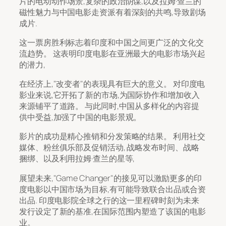
片的电动动作场景,复杂的政治阴谋,以及拉姆·查兰的
磁性魅力与中国电影走资派有着深刻的共鸣,导致剧场
成片.
这一票房胜利标志着印度和中国之间更广泛的文化交
流趋势。 这表明印度电影在亚洲最大的电影市场兴起
的潜力,
在经济上,"改变者"的表现具有巨大的意义。 对印度电
影业来说,它开拓了新的市场,为国际协作和增加收入
来源铺平了道路。 与此同时,中国从多样化的内容提
供中受益,加强了中国的电影景观。
影片的成功是精心推销和分发策略的结果。 利用社交
媒体、粉丝俱乐部及促销活动, 战略发布时间、战略
捆绑、以及利用拉姆·查兰的星等,
展望未来,"Game Changer"的接见可以激励更多的印
度电影以中国市场为目标,有可能导致联合出品或合资
出品. 印度电影院全球之行的这一里程碑时刻为未来
发行设定了新的基准,在国际范围内塑造了该国的电影
业。