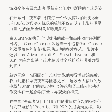
游戏变革者票房成功:重新定义印度电影院的全球足迹
在开幕日, " 变革者 " 创造了一个令人惊叹的历史 $全
球1.86亿. 这段令人惊叹的成就不仅证明了电影的明星
力量, 也凸显出全球对印度电影院,
由S. Shankar执导,他以雄伟的故事和高能动作序列而
出名。 `Game Changer'吹嘘着一个包括Ram Charan
的双重角色的花花招,展现出他的多才多艺。 影片中
还以Kiara Advani, Anjali, S. J. Suryah, Jayaram, 和
Sunil 为主角出演了该片,使其对全球粉丝的吸引力得
到扩大.
叙述围绕一名国际会计准则官员,他领导着政治腐败、
权力动态和系统变革等险恶之水。 这段令人信服的故
事线与Shankar的标志性社会评论和肾上腺素跳动动
作交织在一起,触动了全世界观众的和弦。
在中国,"变革者"利用了印度电影业日益兴起的好奇心,
前几部电影如"Baahubali"和"RRR"的成功为支撑。 影